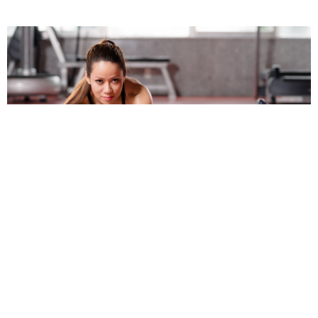
Salud y Nutrición
4 Razones para hacer ejercicio
Mi Ciudad Culiacán
-
30 julio, 2018
La actividad física durante el tiempo libre está asociada con una esperanza de
vida más larga, de hasta 4,5 años, según un estudio realizado...