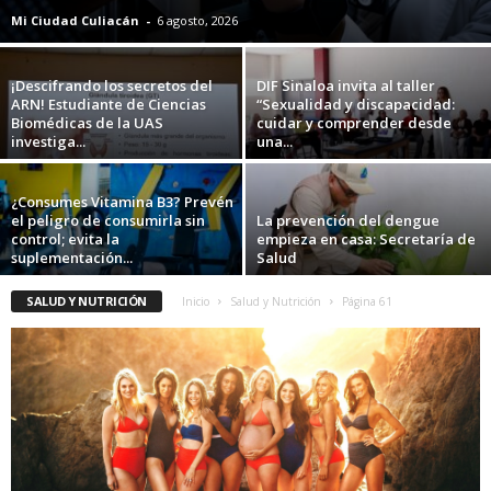
Mi Ciudad Culiacán
-
6 agosto, 2026
¡Descifrando los secretos del
DIF Sinaloa invita al taller
ARN! Estudiante de Ciencias
“Sexualidad y discapacidad:
Biomédicas de la UAS
cuidar y comprender desde
investiga...
una...
¿Consumes Vitamina B3? Prevén
el peligro de consumirla sin
La prevención del dengue
control; evita la
empieza en casa: Secretaría de
suplementación...
Salud
SALUD Y NUTRICIÓN
Inicio
Salud y Nutrición
Página 61